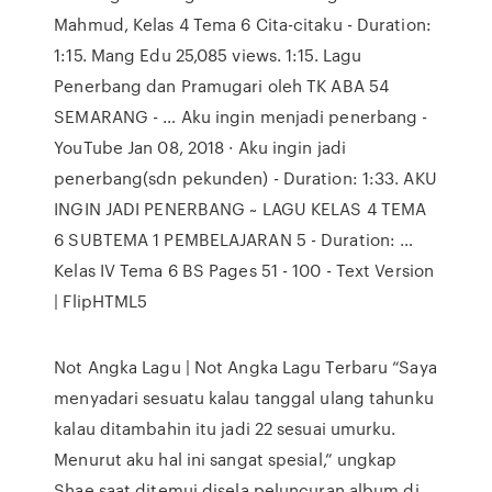
Mahmud, Kelas 4 Tema 6 Cita-citaku - Duration:
1:15. Mang Edu 25,085 views. 1:15. Lagu
Penerbang dan Pramugari oleh TK ABA 54
SEMARANG - … Aku ingin menjadi penerbang -
YouTube Jan 08, 2018 · Aku ingin jadi
penerbang(sdn pekunden) - Duration: 1:33. AKU
INGIN JADI PENERBANG ~ LAGU KELAS 4 TEMA
6 SUBTEMA 1 PEMBELAJARAN 5 - Duration: …
Kelas IV Tema 6 BS Pages 51 - 100 - Text Version
| FlipHTML5
Not Angka Lagu | Not Angka Lagu Terbaru “Saya
menyadari sesuatu kalau tanggal ulang tahunku
kalau ditambahin itu jadi 22 sesuai umurku.
Menurut aku hal ini sangat spesial,” ungkap
Shae saat ditemui disela peluncuran album di