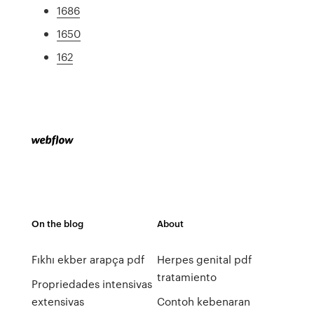
1686
1650
162
On the blog
About
Fıkhı ekber arapça pdf
Herpes genital pdf
tratamiento
Propriedades intensivas
extensivas
Contoh kebenaran