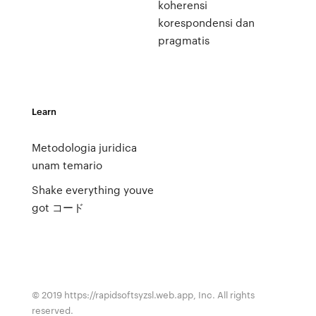
koherensi
korespondensi dan
pragmatis
Learn
Metodologia juridica
unam temario
Shake everything youve
got コード
© 2019 https://rapidsoftsyzsl.web.app, Inc. All rights
reserved.